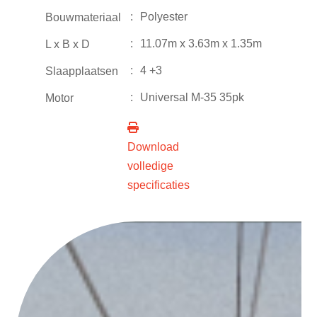
:
Polyester
Bouwmateriaal
:
11.07m x 3.63m x 1.35m
L x B x D
:
4 +3
Slaapplaatsen
:
Universal M-35 35pk
Motor
Download
volledige
specificaties