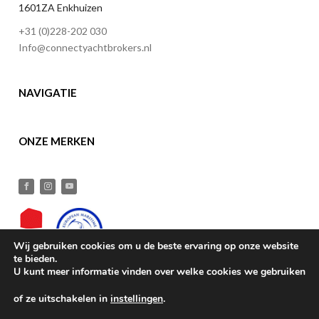
1601ZA Enkhuizen
+31 (0)228-202 030
Info@connectyachtbrokers.nl
NAVIGATIE
ONZE MERKEN
Wij gebruiken cookies om u de beste ervaring op onze website
te bieden.
U kunt meer informatie vinden over welke cookies we gebruiken
of ze uitschakelen in
instellingen
.
© 2025 | Connect Yachtbrokers BV |
Home
–
Privacy & cookies
–
Contact